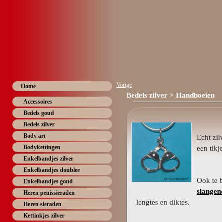
Vorige
Home
Bedels zilver
> Handboeien
Accessoires
Bedels goud
Bedels zilver
Body art
Echt zi
Bodykettingen
een tikj
Enkelbandjes zilver
Enkelbandjes doublee
Ook te b
Enkelbandjes goud
slangen
Heren penissieraden
lengtes en diktes.
Heren sieraden
Kettinkjes zilver