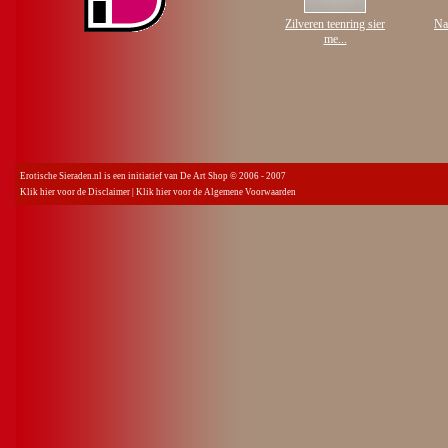
Zilveren teenring sier
Naa
me...
Erotische Sieraden.nl is een initiatief van De Art Shop © 2006 - 2007
Klik hier voor de Disclaimer
|
Klik hier voor de Algemene Voorwaarden