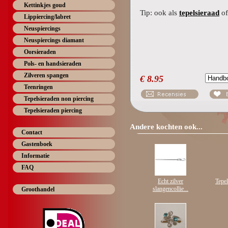
Kettinkjes goud
Tip: ook als
tepelsieraad
of
Lippiercing/labret
Neuspiercings
Neuspiercings diamant
Oorsieraden
Pols- en handsieraden
Zilveren spangen
€
8.95
Teenringen
Tepelsieraden non piercing
Tepelsieraden piercing
Andere kochten ook...
Contact
Gastenboek
Informatie
FAQ
Echt zilver
Tepe
slangencollie...
Groothandel